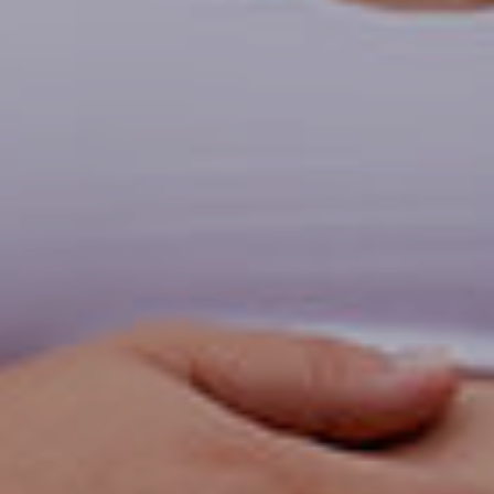
M |
PARAN
AGUÁ/
PR