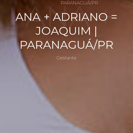
ANA +
ANA + ADRIANO =
JOAQUIM |
ADRIA
PARANAGUÁ/PR
Gestante
NO =
JOAQUI