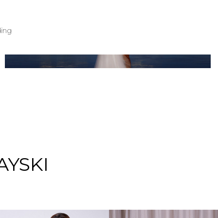
ELOPEMENT WEDDING KAIO E DANIELLA |
ing
POUSADA GRAJAGRAN | ILHA DO MEL/PR
AYSKI