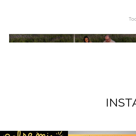
ENSAIO CASAL PATRICIA E JULIANO |
To
CARAMBEÍ/PR
02.05.2023
INST