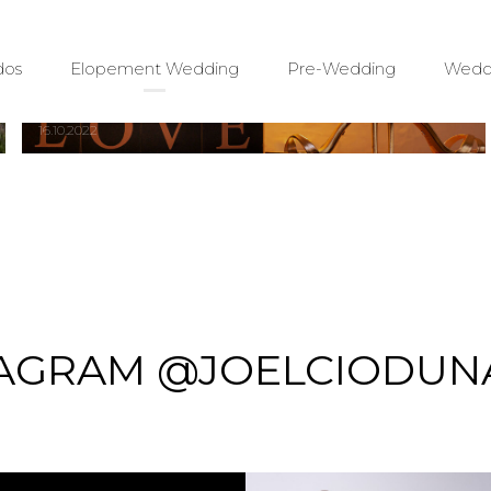
WEDDING ADALRIZA E MARCOS |
dos
Elopement Wedding
Pre-Wedding
Wedd
PARANAGUÁ/PR
16.10.2022
AGRAM @JOELCIODUN