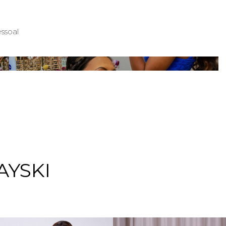
MYLENA | PARANAGUA
ssoal
AYSKI