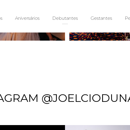
ANIVERSARIO 15+1 
s
Aniversários
Debutantes
Gestantes
Pe
07.05.2022
AGRAM @JOELCIODUN