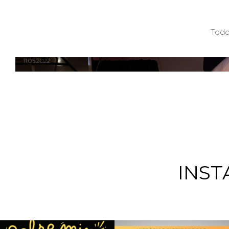
15 ANOS | ISADORA
Todo
11.06.2022
INST