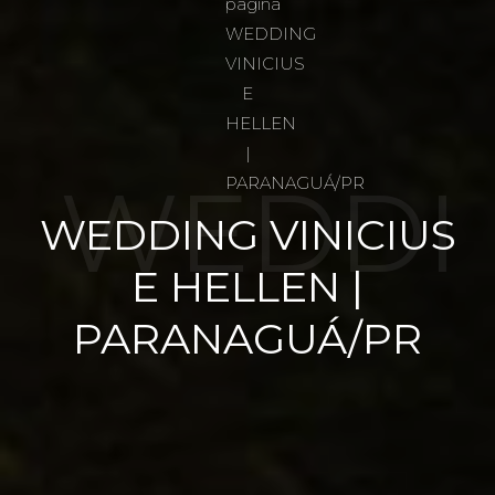
WEDDI
WEDDING VINICIUS
E HELLEN |
NG
PARANAGUÁ/PR
VINICIU