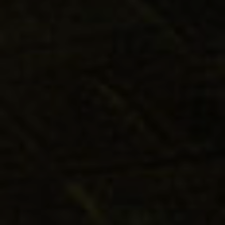
S E
HELLE
N |