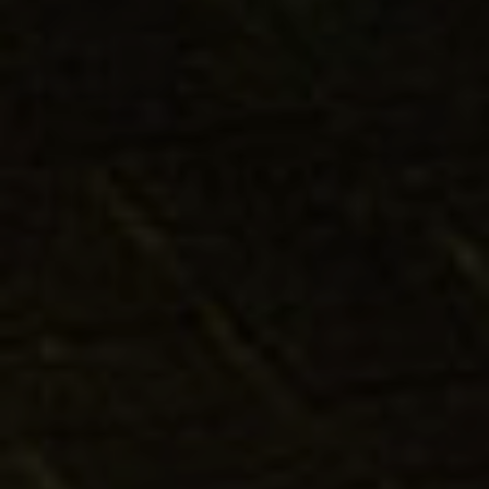
PARAN
AGUÁ/
PR