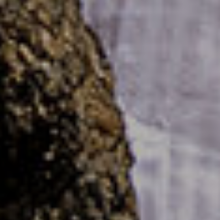
RAYAN
NE E
RAFAE
L |