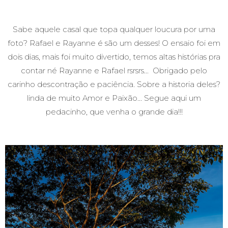
Sabe aquele casal que topa qualquer loucura por uma
foto? Rafael e Rayanne é são um desses! O ensaio foi em
dois dias, mais foi muito divertido, temos altas histórias pra
contar né Rayanne e Rafael rsrsrs... Obrigado pelo
carinho descontração e paciência. Sobre a historia deles?
linda de muito Amor e Paixão... Segue aqui um
pedacinho, que venha o grande dia!!!