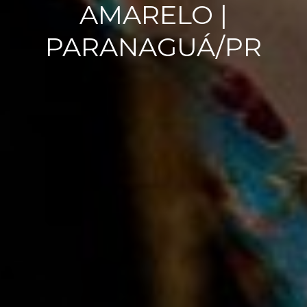
AMARELO |
PARANAGUÁ/PR
VINÍCIU
S E
HELLE