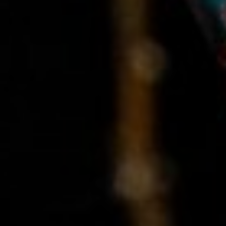
N |
SÍTIO
PICA
PAU