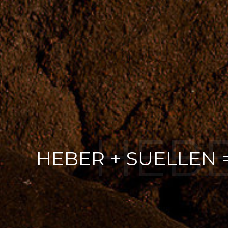
HEBE
HEBER + SUELLEN 
JO