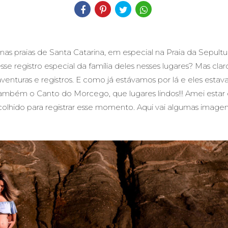
as praias de Santa Catarina, em especial na Praia da Sepultu
 registro especial da família deles nesses lugares? Mas claro 
enturas e registros. E como já estávamos por lá e eles estav
bém o Canto do Morcego, que lugares lindos!!! Amei estar 
lhido para registrar esse momento. Aqui vai algumas imagens 