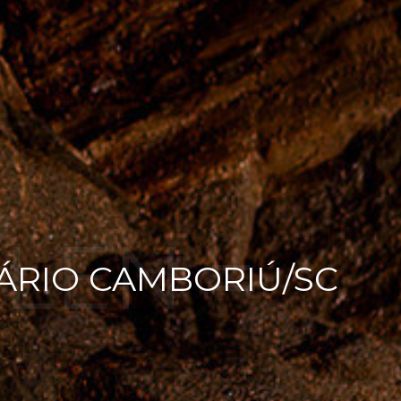
LEN =
EÁRIO CAMBORIÚ/SC
O |