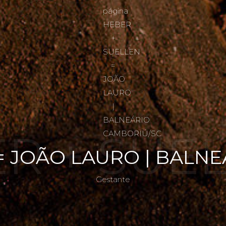
R + SUEL
= JOÃO LAURO | BALN
Gestante
ÃO LAUR