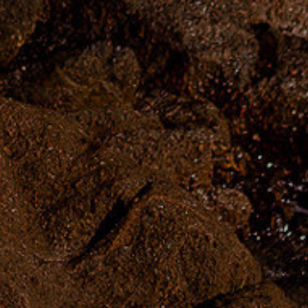
IO
/SC