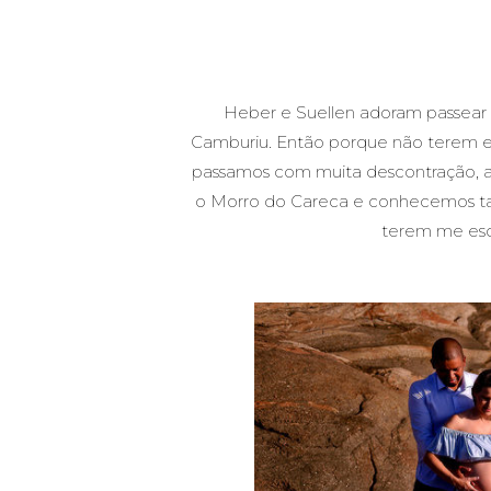
Heber e Suellen adoram passear n
Camburiu. Então porque não terem esse
passamos com muita descontração, av
o Morro do Careca e conhecemos tam
terem me esco